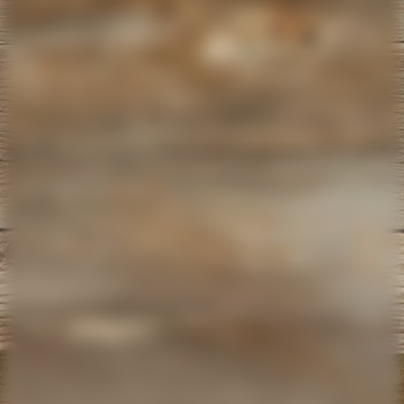
IMG_20210504_181235