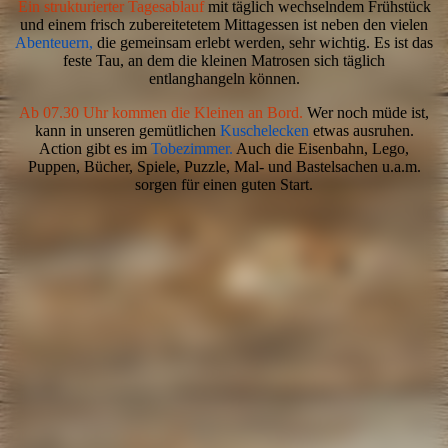
Ein strukturierter Tagesablauf
mit täglich wechselndem Frühstück
und einem frisch zubereitetetem Mittagessen ist neben den vielen
Abenteuern,
die gemeinsam erlebt werden, sehr wichtig. Es ist das
feste Tau, an dem die kleinen Matrosen sich täglich
entlanghangeln können.
Ab 07.30 Uhr kommen die Kleinen an Bord.
Wer noch müde ist,
kann in unseren gemütlichen
Kuschelecken
etwas ausruhen.
Action gibt es im
Tobezimmer.
Auch die Eisenbahn, Lego,
Puppen, Bücher, Spiele, Puzzle, Mal- und Bastelsachen u.a.m.
sorgen für einen guten Start.