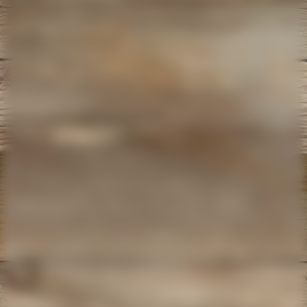
IMG_20210504_181344