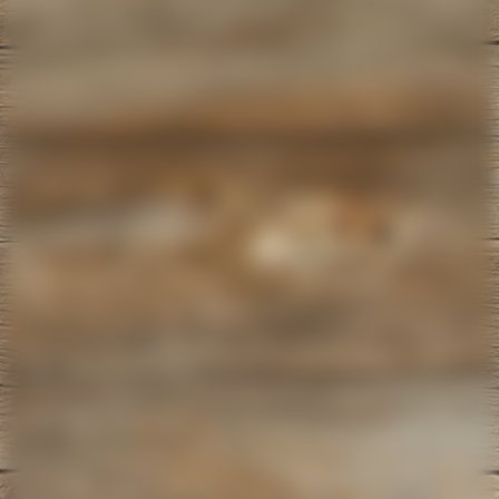
IMG_20210504_181319