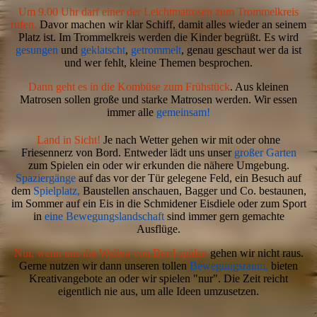
Um 9.00 Uhr darf einer der Leichtmatrosen zum Trommelkreis
rufen.
Davor machen wir klar Schiff, damit alles wieder an seinem
Platz ist. Im Trommelkreis werden die Kinder begrüßt. Es wird
gesungen
und
geklatscht
,
getrommelt
, genau geschaut wer da ist
und wer fehlt, kleine Themen besprochen.
Dann geht es in die Kombüse zum Frühstück
. Aus kleinen
Matrosen sollen große und starke Matrosen werden. Wir essen
immer alle
gemeinsam!
Land in Sicht!
Je nach Wetter gehen wir mit oder ohne
Friesennerz von Bord. Entweder lädt uns unser
großer Garten
zum Spielen ein oder wir erkunden die nähere Umgebung.
Spaziergänge
auf das vor der Tür gelegene Feld, ein Besuch auf
dem
Spielplatz,
Baustellen anschauen, Bagger und Co. bestaunen,
im Sommer auf ein Eis in die Schmidener Eisdiele oder zum Sport
in
eine Bewegungslandschaft
sind immer gern gemachte
Ausflüge.
Nur, wenn uns die Wellen von Bord spülen
gehen wir nicht raus.
Gerne nutzen wir dann unseren tollen
Bewegungsraum,
bieten
Kreativangebote an oder wir spielen "nur". Die Zeit reicht
eigentlich nie aus, um alle Ideen umzusetzen.