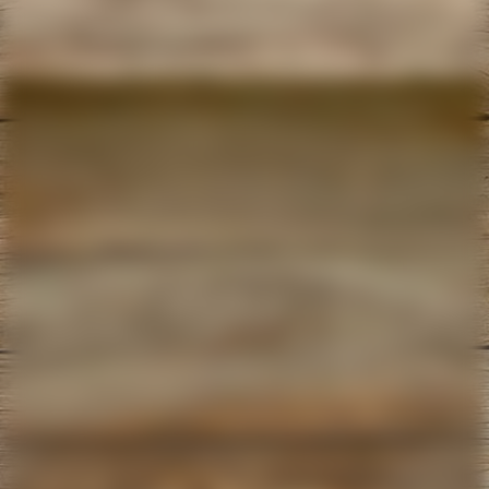
IMG_20210504_140421