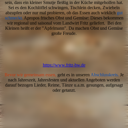
sein, dass ein kleiner Smutje fleißig in der Küche mitgeholfen hat.
Sei es den Kochlöffel schwingen, Tischlein decken, Zwiebeln
abzupfen oder nur mal probieren, ob das Essen auch wirklich
gut
schmeckt.
Apropos frisches Obst und Gemüse: Dieses bekommen
wir regional und saisonal vom Landwirt Fritz geliefert. Bei den
Kleinen heißt er der "Apfelmann". Da machen Obst und Gemüse
große Freude.
IMG_20210414_095604
IMG_20210414_095523
https://www.fritz-bw.de
Bevor wir gemeinsam essen,
geht es in unseren
Abschlusskreis.
Je
nach Jahreszeit, Jahresfesten und aktuellen Angeboten werden
darauf bezogen Lieder, Reime, Tänze u.a.m. gesungen, aufgesagt
oder getanzt.